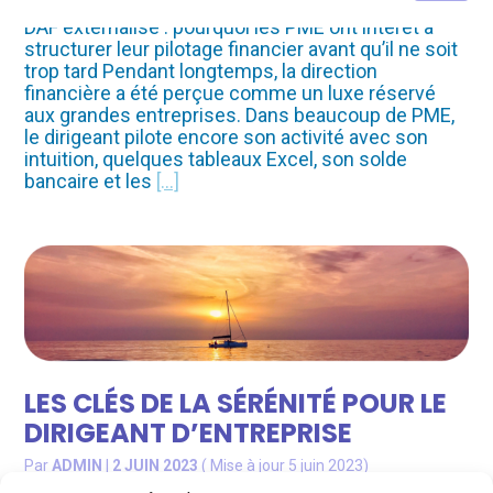
au
contenu
DAF externalisé : pourquoi les PME ont intérêt à
structurer leur pilotage financier avant qu’il ne soit
trop tard Pendant longtemps, la direction
financière a été perçue comme un luxe réservé
aux grandes entreprises. Dans beaucoup de PME,
le dirigeant pilote encore son activité avec son
intuition, quelques tableaux Excel, son solde
bancaire et les
[…]
LES CLÉS DE LA SÉRÉNITÉ POUR LE
DIRIGEANT D’ENTREPRISE
Par
ADMIN
|
2 JUIN 2023
( Mise à jour 5 juin 2023)